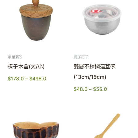
家居擺設
廚房用品
榛子木盒(大/小)
雙層不銹鋼連蓋碗
(13cm/15cm)
$
178.0
–
$
498.0
$
48.0
–
$
55.0