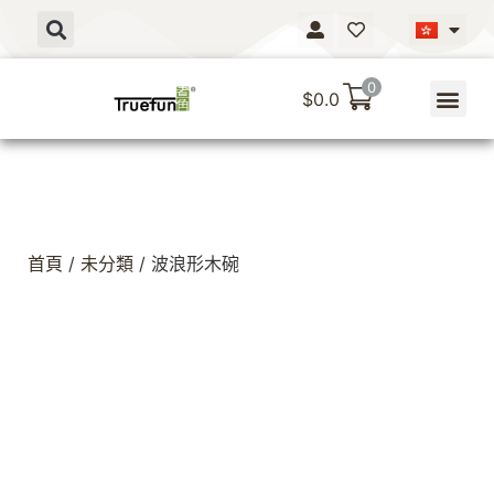
0
$
0.0
首頁
/
未分類
/ 波浪形木碗