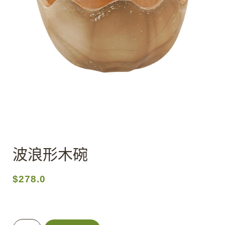
波浪形木碗
$
278.0