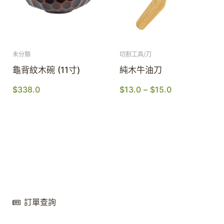
未分類
切割工具/刀
龜背紋木碗 (11寸)
純木牛油刀
$
338.0
$
13.0
–
$
15.0
訂單查詢