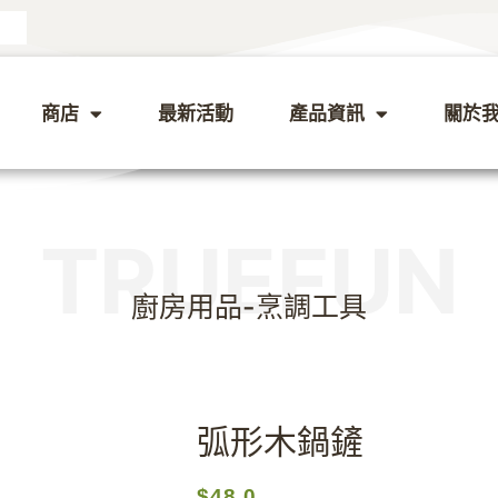
商店
最新活動
產品資訊
關於
TRUEFUN
廚房用品
-
烹調工具
弧形木鍋鏟
$
48.0