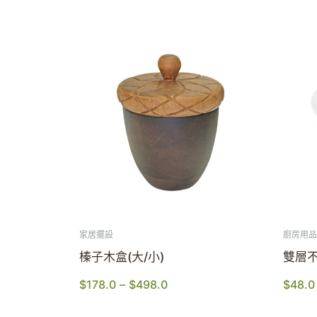
家居擺設
廚房用品
榛子木盒(大/小)
雙層不
$
178.0
–
$
498.0
$
48.0