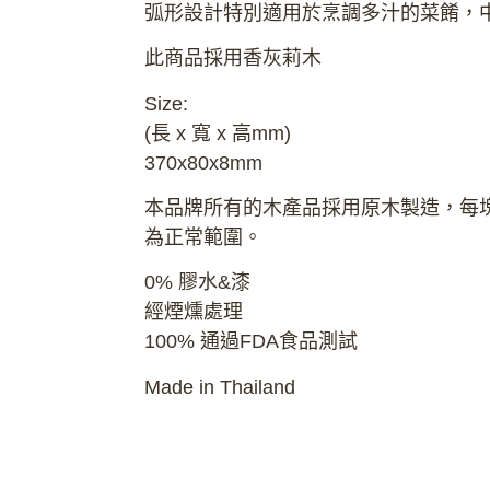
弧形設計特別適用於烹調多汁的菜餚，
此商品採用香灰莉木
Size:
(長 x 寬 x 高mm)
370x80x8mm
本品牌所有的木產品採用原木製造，每塊
為正常範圍。
0% 膠水&漆
經煙燻處理
100% 通過FDA食品測試
Made in Thailand