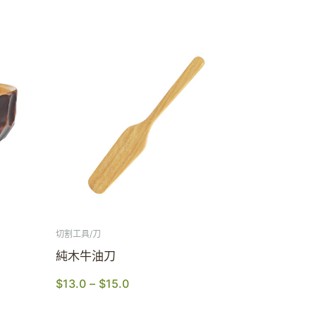
切割工具/刀
純木牛油刀
$
13.0
–
$
15.0