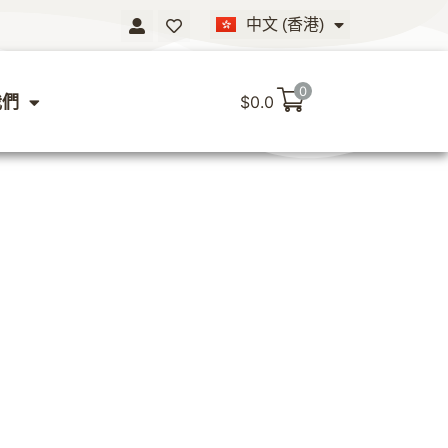
中文 (香港)
English
0
我們
$
0.0