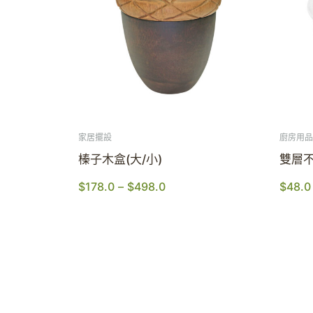
家居擺設
廚房用品
榛子木盒(大/小)
雙層不
$
178.0
–
$
498.0
$
48.0