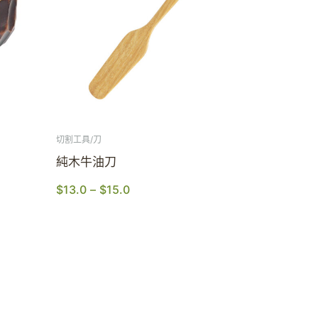
切割工具/刀
純木牛油刀
$
13.0
–
$
15.0